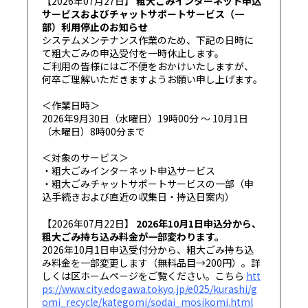
【2026年07月27日】
粗大ごみインターネット申込
サービスおよびチャットサポートサービス（一
部）利用停止のお知らせ
システムメンテナンス作業のため、下記の日時に
て粗大ごみの申込受付を一時休止します。
ご利用の皆様にはご不便をおかけいたしますが、
何卒ご理解いただきますようお願い申し上げます。
＜作業日時＞
2026年9月30日（水曜日）19時00分 ～ 10月1日
（木曜日）8時00分まで
＜対象のサービス＞
・粗大ごみインターネット申込サービス
・粗大ごみチャットサポートサービスの一部（申
込手続きおよび直近の収集日・持込日案内）
【2026年07月22日】
2026年10月1日申込分から、
粗大ごみ持ち込み料金が一部変わります。
2026年10月1日申込受付分から、粗大ごみ持ち込
み料金を一部変更します（無料品目→200円）。詳
しくは区ホームページをご覧ください。こちら
htt
ps://www.city.edogawa.tokyo.jp/e025/kurashi/g
omi_recycle/kategomi/sodai_mosikomi.html