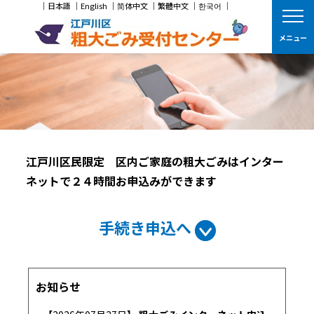
｜
日本語
｜
English
｜
简体中文
｜
繁體中文
｜
한국어
｜
メニ
メニュー
江戸川区民限定 区内ご家庭の粗大ごみはインター
ネットで２４時間お申込みができます
手続き申込へ
お知らせ