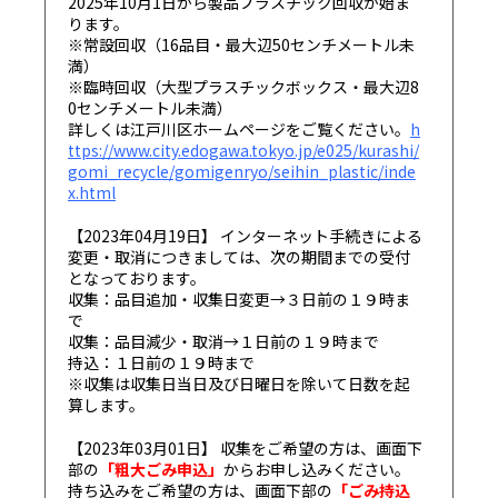
2025年10月1日から製品プラスチック回収が始ま
ります。
※常設回収（16品目・最大辺50センチメートル未
満）
※臨時回収（大型プラスチックボックス・最大辺8
0センチメートル未満）
詳しくは江戸川区ホームページをご覧ください。
h
ttps://www.city.edogawa.tokyo.jp/e025/kurashi/
gomi_recycle/gomigenryo/seihin_plastic/inde
x.html
【2023年04月19日】 インターネット手続きによる
変更・取消につきましては、次の期間までの受付
となっております。
収集：品目追加・収集日変更→３日前の１９時ま
で
収集：品目減少・取消→１日前の１９時まで
持込：１日前の１９時まで
※収集は収集日当日及び日曜日を除いて日数を起
算します。
【2023年03月01日】 収集をご希望の方は、画面下
部の
「粗大ごみ申込」
からお申し込みください。
持ち込みをご希望の方は、画面下部の
「ごみ持込