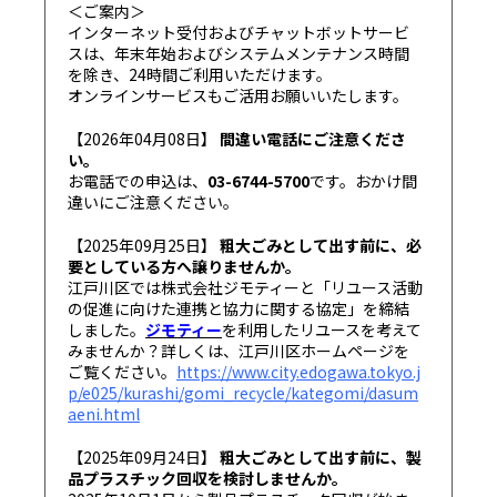
＜ご案内＞
インターネット受付およびチャットボットサービ
スは、年末年始およびシステムメンテナンス時間
を除き、24時間ご利用いただけます。
オンラインサービスもご活用お願いいたします。
【2026年04月08日】
間違い電話にご注意くださ
い。
お電話での申込は、
03-6744-5700
です。おかけ間
違いにご注意ください。
【2025年09月25日】
粗大ごみとして出す前に、必
要としている方へ譲りませんか。
江戸川区では株式会社ジモティーと「リユース活動
の促進に向けた連携と協力に関する協定」を締結
しました。
ジモティー
を利用したリユースを考えて
みませんか？詳しくは、江戸川区ホームページを
ご覧ください。
https://www.city.edogawa.tokyo.j
p/e025/kurashi/gomi_recycle/kategomi/dasum
aeni.html
【2025年09月24日】
粗大ごみとして出す前に、製
品プラスチック回収を検討しませんか。