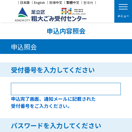
｜
日本語
｜
English
｜
简体中文
｜
繁體中文
｜
한국어
｜
メニ
メニュー
申込内容照会
申込照会
受付番号を入力してください
申込完了画面、通知メールに記載された
受付番号をご入力ください。
パスワードを入力してください